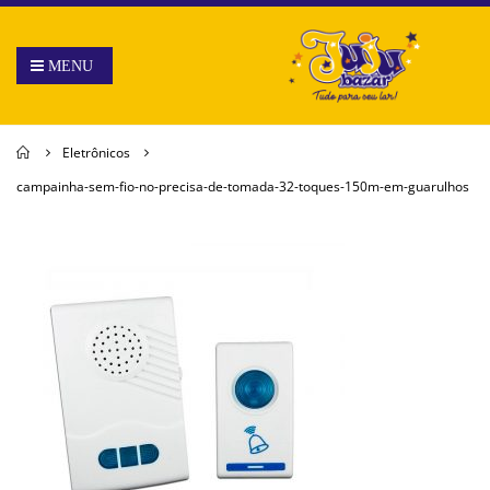
Home
Eletrônicos
campainha-sem-fio-no-precisa-de-tomada-32-toques-150m-em-guarulhos