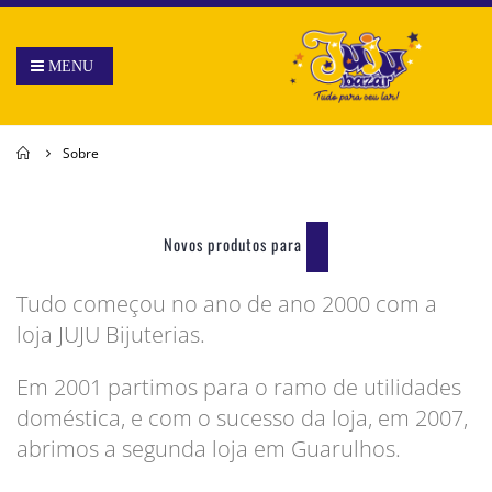
Home
Sobre
Novos produtos para
sua casa.
Tudo começou no ano de ano 2000 com a
loja JUJU Bijuterias.
Em 2001 partimos para o ramo de utilidades
doméstica, e com o sucesso da loja, em 2007,
abrimos a segunda loja em Guarulhos.