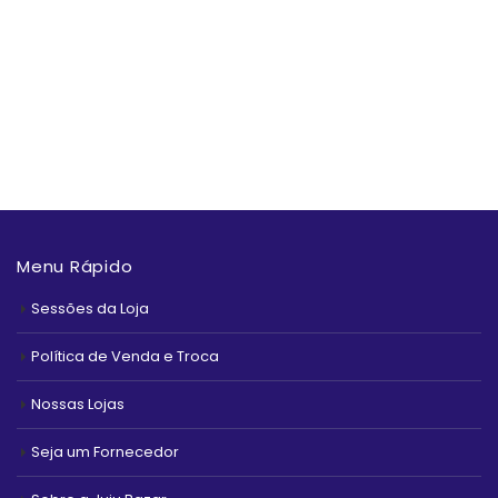
Coza
Topline Plásticos
Nitronplast
Yangzi
Mimo Style
Menu Rápido
Sessões da Loja
Política de Venda e Troca
Nossas Lojas
Seja um Fornecedor